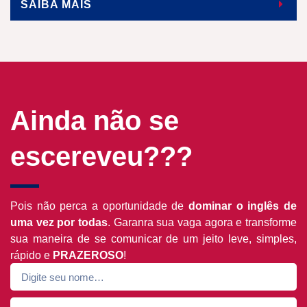
SAIBA MAIS
Ainda não se
escereveu???
Pois não perca a oportunidade de
dominar o inglês de
uma vez por todas
. Garanra sua vaga agora e transforme
sua maneira de se comunicar de um jeito leve, simples,
rápido e
PRAZEROSO
!